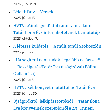
2026. június 21.
Lélekhiány – Versek
2025. július 13.
HVTV: Mindegyiküktől tanultam valamit –
Tatár Ilona Éva interjúkötetének bemutatója
2023. október 7.
A létezés küldetés – A múlt tanúi Szoboszlón
2023. július 25.
„Ha segíteni nem tudok, legalább ne ártsak”
– Beszélgetés Tatár Éva újságíróval (Bálint
Csilla írása)
2023. július 5.
HVTV: Két könyvet mutattot be Tatár Éva
2023. június 30.
Újságírókról, lelkipásztorokról – Tatár Ilona
Éva könyveinek szereplőiről a 49. Ünnepi