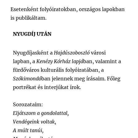
Esetenként folyóiratokban, országos lapokban
is publikáltam.
NYUGDÍJ UTÁN
Nyugdíjasként a
Hajdúszoboszló
városi
lapban, a
Kenézy Kórház lapjá
ban, valamint a
fürdőváros kulturális folyóiratában, a
Szókimondó
ban jelennek meg írásaim. Főleg
portrékat és interjúkat írok.
Sorozataim:
Eljátszom a gondolattal,
Vendégeink voltak,
A múlt tanúi,