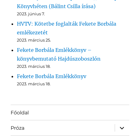
Könyvhéten (Bálint Csilla írása)
2023. június 7.
HVTV: Kötetbe foglalták Fekete Borbála
emlékezetét
2023. március 25.
Fekete Borbála Emlékkönyv –
könyvbemutató Hajdúszoboszlón
2023. március 18.
Fekete Borbála Emlékkönyv
2023. március 18.
Főoldal
almenü
Próza
szétnyit