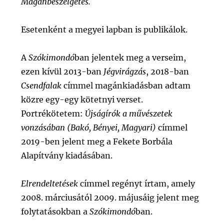
Magánbeszélgetés.
Esetenként a megyei lapban is publikálok.
A
Szókimondó
ban jelentek meg a verseim,
ezen kívül 2013-ban
Jégvirágzás
, 2018-ban
Csendfalak
címmel magánkiadásban adtam
közre egy-egy kötetnyi verset.
Portrékötetem:
Újságírók a művészetek
vonzásában (Bakó, Bényei, Magyari)
címmel
2019-ben jelent meg a Fekete Borbála
Alapítvány kiadásában.
Elrendeltetések
címmel regényt írtam, amely
2008. márciusától 2009. májusáig jelent meg
folytatásokban a
Szókimondó
ban.