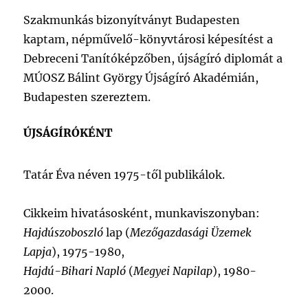
Szakmunkás bizonyítványt Budapesten
kaptam, népművelő-könyvtárosi képesítést a
Debreceni Tanítóképzőben, újságíró diplomát a
MÚOSZ Bálint György Újságíró
Akadémián,
Budapesten szereztem.
ÚJSÁGÍRÓKÉNT
Tatár Éva néven 1975-től publikálok.
Cikkeim hivatásosként, munkaviszonyban:
Hajdúszoboszló
lap (
Mezőgazdasági Üzemek
Lapja
), 1975-1980,
Hajdú-Bihari Napló
(
Megyei Napilap
),
1980-
2000.