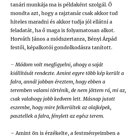
tanári munkája ma is példaként szolgál. Ő
mondta azt, hogy a rajztanár csak akkor tud
hiteles maradni és akkor tudja jól ellátni a
feladatát, ha ő maga is folyamatosan alkot.
Horváth János a módszertanra, Bényi Árpád
festői, képalkotói gondolkodásra tanított.
– Módom volt megfigyelni, ahogy a saját
kiállítását rendezte. Amint egyre több kép került a
falra, annál jobban éreztem, hogy ebben a
teremben valami történik, de nem jöttem rá, mi az,
csak valahogy jobb kedvem lett. Másnap jutott
eszembe, hogy mire felkerültek az olajképek,
pasztellek a falra, fénylett az egész terem.
– Amint ön is érzékelte, a festményeimben a