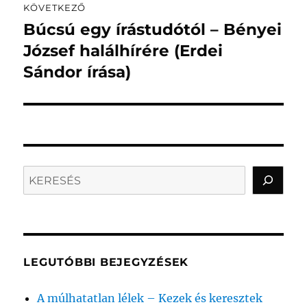
KÖVETKEZŐ
Búcsú egy írástudótól – Bényei
Következő
bejegyzés:
József halálhírére (Erdei
Sándor írása)
Search
LEGUTÓBBI BEJEGYZÉSEK
A múlhatatlan lélek – Kezek és keresztek