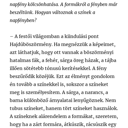
napfény kölcsönhatása. A formákról a fényben már
beszéltünk. Hogyan változnak a színek a
napfényben?
– A festői világomban a kiindulási pont
Hajdúböszörmény. Ha megnézzük a képeimet,
azt láthatjuk, hogy ott vannak a böszörményi
hatalmas fák, a fehér, sárga öreg házak, a tájba
illően sötétebb tónusú kerítésekkel. A fény
beszűrődik közéjük. Ezt az élményt gondolom
én tovább a színekkel is, sokszor a színeket
meg is személyesítem. A sárga, a narancs, a
barna különböző árnyalatai lenyűgöznek. Nem
tubus színeket, hanem tört színeket használok.
A színeknek alárendelem a formákat, szeretem,
hogy ha a zárt formára, átkúszik, rácsúszik egy