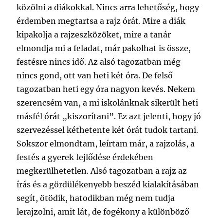
közölni a diákokkal. Nincs arra lehetőség, hogy
érdemben megtartsa a rajz órát. Mire a diák
kipakolja a rajzeszközöket, mire a tanár
elmondja mi a feladat, már pakolhat is össze,
festésre nincs idő. Az alsó tagozatban még
nincs gond, ott van heti két óra. De felső
tagozatban heti egy óra nagyon kevés. Nekem
szerencsém van, a mi iskolánknak sikerült heti
másfél órát „kiszorítani”. Ez azt jelenti, hogy jó
szervezéssel kéthetente két órát tudok tartani.
Sokszor elmondtam, leírtam már, a rajzolás, a
festés a gyerek fejlődése érdekében
megkerülhetetlen. Alsó tagozatban a rajz az
írás és a gördülékenyebb beszéd kialakításában
segít, ötödik, hatodikban még nem tudja
lerajzolni, amit lát, de fogékony a különböző