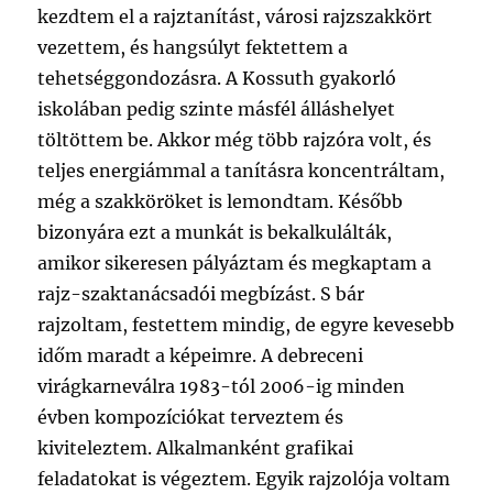
kezdtem el a rajztanítást, városi rajzszakkört
vezettem, és hangsúlyt fektettem a
tehetséggondozásra. A Kossuth gyakorló
iskolában pedig szinte másfél álláshelyet
töltöttem be. Akkor még több rajzóra volt, és
teljes energiámmal a tanításra koncentráltam,
még a szakköröket is lemondtam. Később
bizonyára ezt a munkát is bekalkulálták,
amikor sikeresen pályáztam és megkaptam a
rajz-szaktanácsadói megbízást. S bár
rajzoltam, festettem mindig, de egyre kevesebb
időm maradt a képeimre. A debreceni
virágkarneválra 1983-tól 2006-ig minden
évben kompozíciókat terveztem és
kiviteleztem. Alkalmanként grafikai
feladatokat is végeztem. Egyik rajzolója voltam