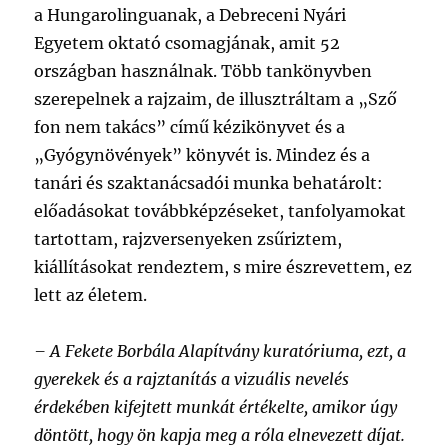
a Hungarolinguanak, a Debreceni Nyári
Egyetem oktató csomagjának, amit 52
országban használnak. Több tankönyvben
szerepelnek a rajzaim, de illusztráltam a „Sző
fon nem takács” című kézikönyvet és a
„Gyógynövények” könyvét is. Mindez és a
tanári és szaktanácsadói munka behatárolt:
előadásokat továbbképzéseket, tanfolyamokat
tartottam, rajzversenyeken zsűriztem,
kiállításokat rendeztem, s mire észrevettem, ez
lett az életem.
– A Fekete Borbála Alapítvány kuratóriuma, ezt, a
gyerekek és a rajztanítás a vizuális nevelés
érdekében kifejtett munkát értékelte, amikor úgy
döntött, hogy ön kapja meg a róla elnevezett díjat.