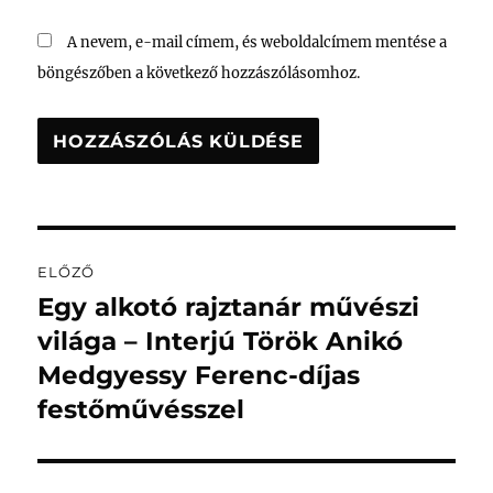
A nevem, e-mail címem, és weboldalcímem mentése a
böngészőben a következő hozzászólásomhoz.
Bejegyzés
ELŐZŐ
navigáció
Egy alkotó rajztanár művészi
Korábbi
bejegyzés:
világa – Interjú Török Anikó
Medgyessy Ferenc-díjas
festőművésszel