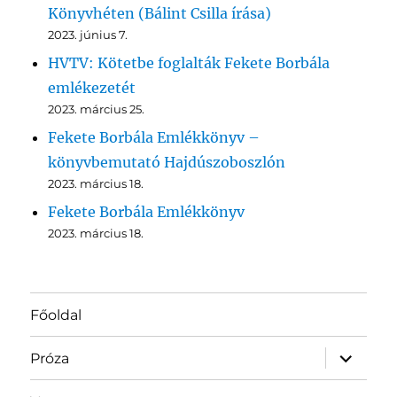
Könyvhéten (Bálint Csilla írása)
2023. június 7.
HVTV: Kötetbe foglalták Fekete Borbála
emlékezetét
2023. március 25.
Fekete Borbála Emlékkönyv –
könyvbemutató Hajdúszoboszlón
2023. március 18.
Fekete Borbála Emlékkönyv
2023. március 18.
Főoldal
almenü
Próza
szétnyit