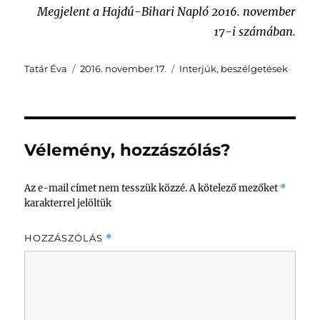
Megjelent a Hajdú-Bihari Napló 2016. november
17-i számában.
Szerző
Közzétéve
Kategória
Tatár Éva
2016. november 17.
Interjúk, beszélgetések
Vélemény, hozzászólás?
Az e-mail címet nem tesszük közzé.
A kötelező mezőket
*
karakterrel jelöltük
HOZZÁSZÓLÁS
*