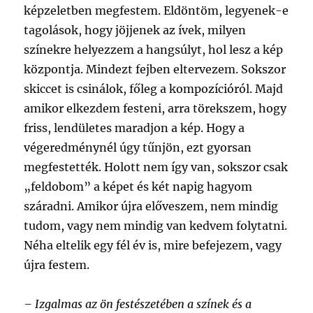
képzeletben megfestem. Eldöntöm, legyenek-e
tagolások, hogy jöjjenek az ívek, milyen
színekre helyezzem a hangsúlyt, hol lesz a kép
központja. Mindezt fejben eltervezem. Sokszor
skiccet is csinálok, főleg a kompozícióról. Majd
amikor elkezdem festeni, arra törekszem, hogy
friss, lendületes maradjon a kép. Hogy a
végeredménynél úgy tűnjön, ezt gyorsan
megfestették. Holott nem így van, sokszor csak
„feldobom” a képet és két napig hagyom
száradni. Amikor újra előveszem, nem mindig
tudom, vagy nem mindig van kedvem folytatni.
Néha eltelik egy fél év is, mire befejezem, vagy
újra festem.
– Izgalmas az ön festészetében a színek és a