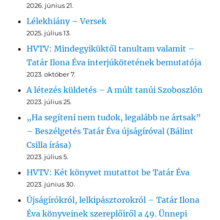
2026. június 21.
Lélekhiány – Versek
2025. július 13.
HVTV: Mindegyiküktől tanultam valamit –
Tatár Ilona Éva interjúkötetének bemutatója
2023. október 7.
A létezés küldetés – A múlt tanúi Szoboszlón
2023. július 25.
„Ha segíteni nem tudok, legalább ne ártsak”
– Beszélgetés Tatár Éva újságíróval (Bálint
Csilla írása)
2023. július 5.
HVTV: Két könyvet mutattot be Tatár Éva
2023. június 30.
Újságírókról, lelkipásztorokról – Tatár Ilona
Éva könyveinek szereplőiről a 49. Ünnepi