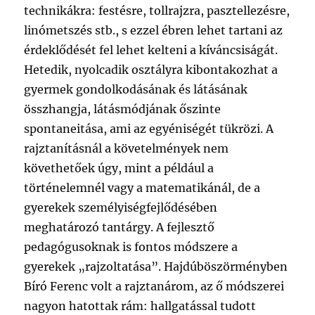
technikákra: festésre, tollrajzra, pasztellezésre,
linómetszés stb., s ezzel ébren lehet tartani az
érdeklődését fel lehet kelteni a kíváncsiságát.
Hetedik, nyolcadik osztályra kibontakozhat a
gyermek gondolkodásának és látásának
összhangja, látásmódjának őszinte
spontaneitása, ami az egyéniségét tükrözi. A
rajztanításnál a követelmények nem
követhetőek úgy, mint a például a
történelemnél vagy a matematikánál, de a
gyerekek személyiségfejlődésében
meghatározó tantárgy. A fejlesztő
pedagógusoknak is fontos módszere a
gyerekek „rajzoltatása”. Hajdúböszörményben
Bíró Ferenc volt a rajztanárom, az ő módszerei
nagyon hatottak rám: hallgatással tudott