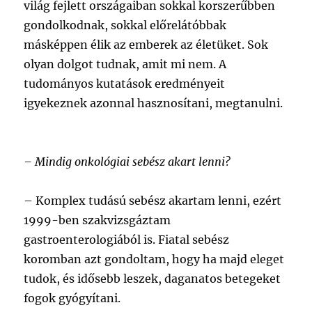
világ fejlett országaiban sokkal korszerűbben
gondolkodnak, sokkal előrelátóbbak
másképpen élik az emberek az életüket. Sok
olyan dolgot tudnak, amit mi nem. A
tudományos kutatások eredményeit
igyekeznek azonnal hasznosítani, megtanulni.
– Mindig onkológiai sebész akart lenni?
–
Komplex tudású sebész akartam lenni, ezért
1999-ben szakvizsgáztam
gastroenterologiából is. Fiatal sebész
koromban azt gondoltam, hogy ha majd eleget
tudok, és idősebb leszek, daganatos betegeket
fogok gyógyítani.