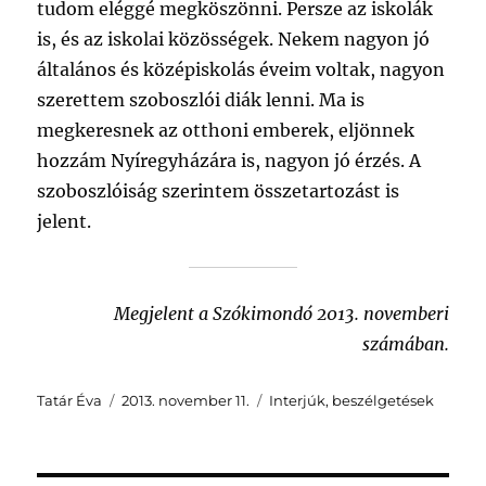
tudom eléggé megköszönni. Persze az iskolák
is, és az iskolai közösségek. Nekem nagyon jó
általános és középiskolás éveim voltak, nagyon
szerettem szoboszlói diák lenni. Ma is
megkeresnek az otthoni emberek, eljönnek
hozzám Nyíregyházára is, nagyon jó érzés. A
szoboszlóiság szerintem összetartozást is
jelent.
Megjelent a Szókimondó 2013. novemberi
számában.
Szerző
Közzétéve
Kategória
Tatár Éva
2013. november 11.
Interjúk, beszélgetések