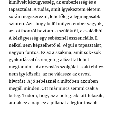
kiművelt kézügyesség, az emberiesség és a
tapasztalat. A tudás, amit igyekeztem életem
során megszerezni, lehetőleg a legmagasabb
szinten. Azt, hogy belül milyen ember vagyok,
azt otthonról hoztam, a szülőktől, a családból.
A kézügyesség egy sebésznél esszenciális. E
nélkül nem képzelhető el. Végül a tapasztalat,
nagyon fontos. Ez az a szakma, amit sok-sok
gyakorlással és rengeteg alázattal lehet
megtanulni. Az orvoslás szolgálat, s aki ehhez
nem így közelít, az ne válassza az orvosi
hivatást. A jó sebésznél a műtőben azonban
megáll minden. Ott már nincs semmi csak a
beteg. Tudom, hogy az a beteg, aki ott fekszik,
annak ez a nap, ez a pillanat a legfontosabb.