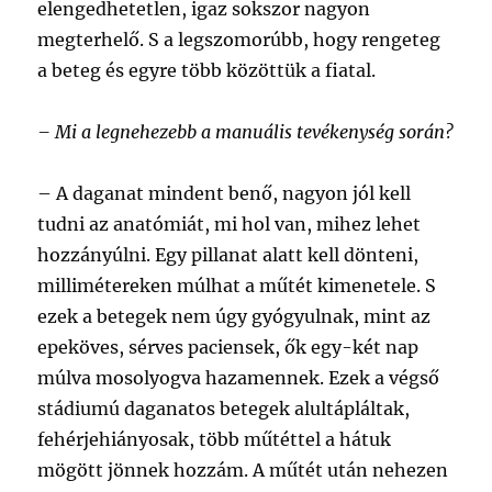
elengedhetetlen, igaz sokszor nagyon
megterhelő. S a legszomorúbb, hogy rengeteg
a beteg és egyre több közöttük a fiatal.
–
Mi a legnehezebb a manuális tevékenység során?
–
A daganat mindent benő, nagyon jól kell
tudni az anatómiát, mi hol van, mihez lehet
hozzányúlni. Egy pillanat alatt kell dönteni,
millimétereken múlhat a műtét kimenetele. S
ezek a betegek nem úgy gyógyulnak, mint az
epeköves, sérves paciensek, ők egy-két nap
múlva mosolyogva hazamennek. Ezek a végső
stádiumú daganatos betegek alultápláltak,
fehérjehiányosak, több műtéttel a hátuk
mögött jönnek hozzám. A műtét után nehezen