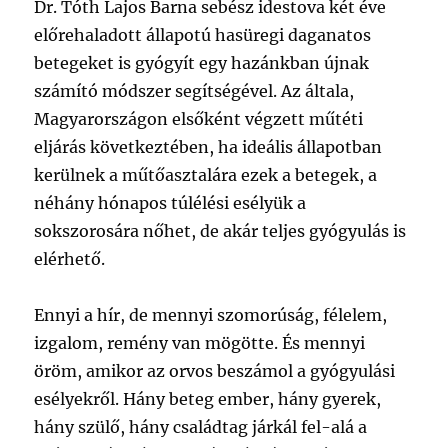
Dr. Tóth Lajos Barna sebész idestova két éve
előrehaladott állapotú hasüregi daganatos
betegeket is
gyógyít egy hazánkban újnak
számító módszer segítségével. Az általa,
Magyarországon elsőként végzett műtéti
eljárás következtében, ha ideális állapotban
kerülnek a műtőasztalára ezek a betegek, a
néhány hónapos túlélési esélyük a
sokszorosára nőhet, de akár teljes gyógyulás is
elérhető.
Ennyi a hír, de mennyi szomorúság, félelem,
izgalom, remény van mögötte. És mennyi
öröm, amikor az orvos beszámol a gyógyulási
esélyekről. Hány beteg ember, hány gyerek,
hány szülő, hány családtag járkál fel-alá a