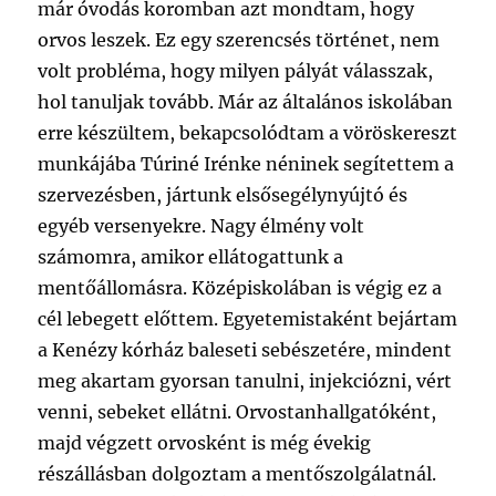
már óvodás koromban azt mondtam, hogy
orvos leszek. Ez egy szerencsés történet, nem
volt probléma, hogy milyen pályát válasszak,
hol tanuljak tovább. Már az általános iskolában
erre készültem, bekapcsolódtam a vöröskereszt
munkájába Túriné Irénke néninek segítettem a
szervezésben, jártunk elsősegélynyújtó és
egyéb versenyekre. Nagy élmény volt
számomra, amikor ellátogattunk a
mentőállomásra. Középiskolában is végig ez a
cél lebegett előttem. Egyetemistaként bejártam
a Kenézy kórház baleseti sebészetére, mindent
meg akartam gyorsan tanulni, injekciózni, vért
venni, sebeket ellátni. Orvostanhallgatóként,
majd végzett orvosként is még évekig
részállásban dolgoztam a mentőszolgálatnál.