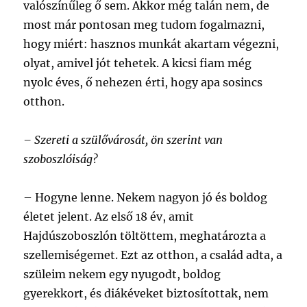
valószínűleg ő sem. Akkor még talán nem, de
most már pontosan meg tudom fogalmazni,
hogy miért: hasznos munkát akartam végezni,
olyat, amivel jót tehetek. A kicsi fiam még
nyolc éves, ő nehezen érti, hogy apa sosincs
otthon.
– Szereti a szülővárosát, ön szerint van
szoboszlóiság?
–
Hogyne lenne. Nekem nagyon jó és boldog
életet jelent. Az első 18 év, amit
Hajdúszoboszlón töltöttem, meghatározta a
szellemiségemet. Ezt az otthon, a család adta, a
szüleim nekem egy nyugodt, boldog
gyerekkort, és diákéveket biztosítottak, nem