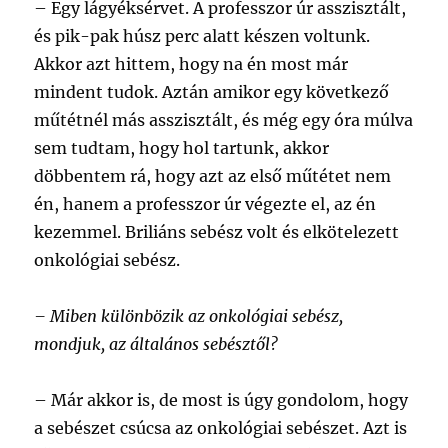
–
Egy lágyéksérvet. A professzor úr asszisztált,
és pik-pak húsz perc alatt készen voltunk.
Akkor azt hittem, hogy na én most már
mindent tudok. Aztán amikor egy következő
műtétnél más asszisztált, és még egy óra múlva
sem tudtam, hogy hol tartunk, akkor
döbbentem rá, hogy azt az első műtétet nem
én, hanem a professzor úr végezte el, az én
kezemmel. Briliáns sebész volt és elkötelezett
onkológiai sebész.
– Miben különbözik az onkológiai sebész,
mondjuk, az általános sebésztől?
–
Már akkor is, de most is úgy gondolom, hogy
a sebészet csúcsa az onkológiai sebészet. Azt is