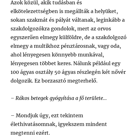
Azok közül, akik tudásban és
elkötelezettségben is megállták a helyüket,
sokan szakmát és pályát váltanak, leginkább a
szakdolgozókra gondolok, mert az orvos
egyszerűen elmegy külföldre, de a szakdolgozó
elmegy a multikhoz pénztárosnak, vagy oda,
ahol lényegesen könnyebb munkával,
lényegesen többet keres. Nálunk például egy
100 ágyas osztály 50 ágyas részlegén két nővér
dolgozik. Ez borzasztó megterhelő.
– Rákos betegek gyógyítása a fő területe…
–
Mondjuk úgy, ezt tekintem
élethivatásomnak, igyekszem mindent
megtenni ezért.