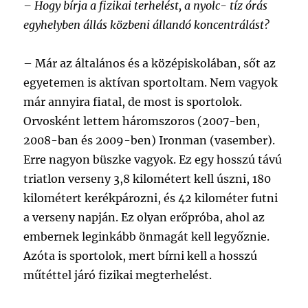
– Hogy bírja a fizikai terhelést, a nyolc- tíz órás
egyhelyben állás közbeni állandó koncentrálást?
–
Már az általános és a középiskolában, sőt az
egyetemen is aktívan sportoltam. Nem vagyok
már annyira fiatal, de most is sportolok.
Orvosként lettem háromszoros (2007-ben,
2008-ban és 2009-ben) Ironman (vasember).
Erre nagyon büszke vagyok. Ez egy hosszú távú
triatlon verseny 3,8 kilométert kell úszni, 180
kilométert kerékpározni, és 42 kilométer futni
a verseny napján. Ez olyan erőpróba, ahol az
embernek leginkább önmagát kell legyőznie.
Azóta is sportolok, mert bírni kell a hosszú
műtéttel járó fizikai megterhelést.