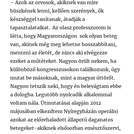
–
Azok az orvosok, akiknek van mire
büszkének lenni, kellően szerények, ők
készséggel tanítanak, átadják a
tapasztalataikat. Az olasz professzorom is
látta, hogy Magyarországon sok olyan beteg
van, akinek még meg lehetne hosszabbítani,
menteni az életét, de nincs aki elvégezze
ezeket a műtéteket. Nagyon örült nekem, ha
különböző kongresszusokon találkozunk, úgy
mutat be másoknak, mint a magyar úttörőt.
Nagyon tetszik neki, hogy én belevágtam ebbe
a dologba. Legutóbb nyolcadik alkalommal
voltam nála. Útmutatásai alapján 2012
májusában elkezdtem Nyíregyházán operálni
azokat az előrehaladott állapotú daganatos
betegeket-akiknek elsősorban emésztőszervi,