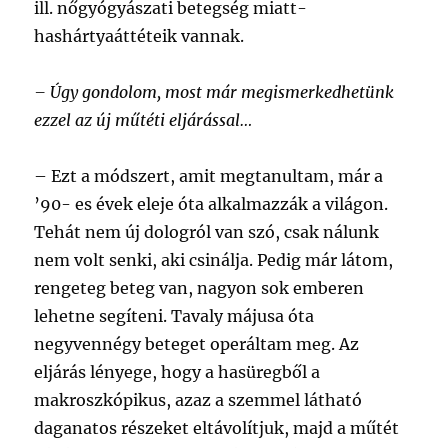
ill. nőgyógyászati betegség miatt-
hashártyaáttéteik vannak.
– Úgy gondolom, most már megismerkedhetünk
ezzel az új műtéti eljárással…
–
Ezt a módszert, amit megtanultam, már a
’90- es évek eleje óta alkalmazzák a világon.
Tehát nem új dologról van szó, csak nálunk
nem volt senki, aki csinálja. Pedig már látom,
rengeteg beteg van, nagyon sok emberen
lehetne segíteni. Tavaly májusa óta
negyvennégy beteget operáltam meg. Az
eljárás lényege, hogy a hasüregből a
makroszkópikus, azaz a szemmel látható
daganatos részeket eltávolítjuk, majd a műtét