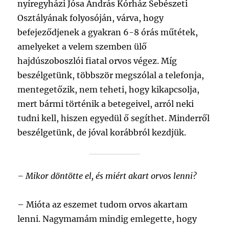
nyíregyházi Jósa András Kórház Sebészeti
Osztályának folyosóján, várva, hogy
befejeződjenek a gyakran 6-8 órás műtétek,
amelyeket a velem szemben ülő
hajdúszoboszlói fiatal orvos végez. Míg
beszélgetünk, többször megszólal a telefonja,
mentegetőzik, nem teheti, hogy kikapcsolja,
mert bármi történik a betegeivel, arról neki
tudni kell, hiszen egyedül ő segíthet. Minderről
beszélgetünk, de jóval korábbról kezdjük.
– Mikor döntötte el, és miért akart orvos lenni?
–
Mióta az eszemet tudom orvos akartam
lenni. Nagymamám mindig emlegette, hogy