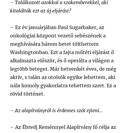
–
Találkozott azokkal a szakemberekkel, aki
kitalálták ezt az új eljárást?
–
Ez év januárjában Paul Sugarbaker, az
onkológiai központ vezető sebészének a
meghívására három hetet tölthettem
Washingtonban. Ezt a fajta műtéti eljárást ő
alkalmazta először, és ő operálta a világon a
legtöbb beteget. Már hetvenkét éves, de még
aktív, s talán az utolsók egyike lehettem, aki
nála komoly gyakorlatra tehettem szert. Ez a
rövid történet.
– Az alapítványról is érdemes szót ejteni…
–
Az Ébredj Reménnyel Alapítvány fő célja az