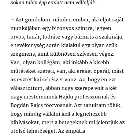
Sokan talán épp emiatt nem vállalják…
–
Azt gondolom, minden ember, aki eljut saját
munkájában egy bizonyos szintre, legyen
orvos, tanár, fodrász vagy bármi is a szakmája,
e tevékenység során kialakul egy olyan szűk
szegmens, amit különösen szívesen végez.
Van, olyan kollégám, aki inkább a kisebb
műtéteket szereti, van, aki ereket operál, mást
az esztétikai sebészet vonz. Az, hogy én ezt
választottam, abban nagy szerepe volt a két
nagy mesteremnek Hajdu professzornak és
Bogdán Rajcs főorvosnak. Azt tanultam tőlük,
hogy mindig vállalni kell a legnehezebb
kihívásokat, mert a betegeknek mi jelentjük az
utolsó lehetőséget. Az empátia