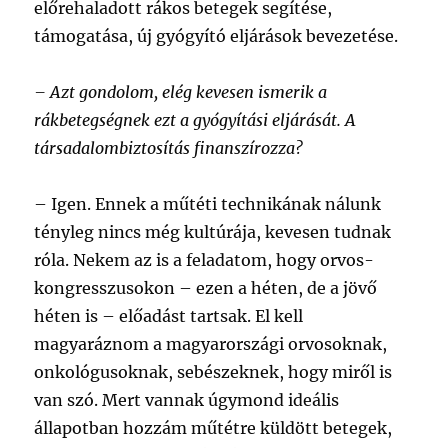
előrehaladott rákos betegek segítése,
támogatása, új gyógyító eljárások bevezetése.
– Azt gondolom, elég kevesen ismerik a
rákbetegségnek ezt a gyógyítási eljárását. A
társadalombiztosítás finanszírozza?
–
Igen. Ennek a műtéti technikának nálunk
tényleg nincs még kultúrája, kevesen tudnak
róla. Nekem az is a feladatom, hogy orvos-
kongresszusokon – ezen a héten, de a jövő
héten is – előadást tartsak. El kell
magyaráznom a magyarországi orvosoknak,
onkológusoknak, sebészeknek, hogy miről is
van szó. Mert vannak úgymond ideális
állapotban hozzám műtétre küldött betegek,