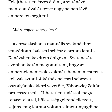
Felejthetetlen érzés átélni, a szirénázó
mentőautóval érkezve nagy bajban lévő
embereken segíteni.
–
Miért éppen sebész lett?
–
Az orvoslásban a manuális szakmákhoz
vonzódtam, baleseti sebész akartam lenni, a
Kenézyben kezdtem dolgozni. Szerencsére
azonban korán megtanultam, hogy az
embernek nemcsak szakmát, hanem mestert is
kell választani. A kórház baleseti sebészeti
osztályának akkori vezetője, Záborszky Zoltán
professzor volt. Hihetetlen tudással, nagy
tapasztalattal, bölcsességgel rendelkezett,
sajnos, míg katona voltam, elment nyugdíjba.