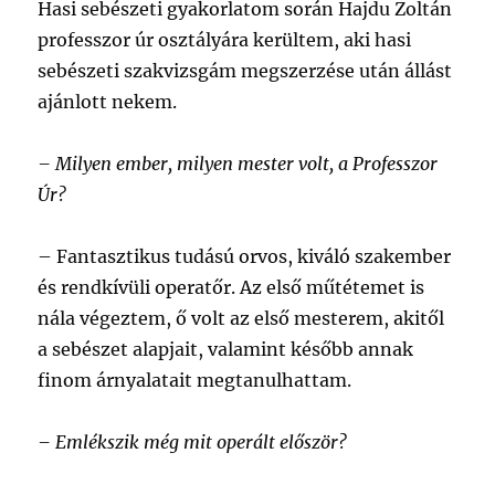
Hasi sebészeti gyakorlatom során Hajdu Zoltán
professzor úr osztályára kerültem, aki hasi
sebészeti szakvizsgám megszerzése után állást
ajánlott nekem.
–
Milyen ember, milyen mester volt, a Professzor
Úr?
–
Fantasztikus tudású orvos, kiváló szakember
és rendkívüli operatőr. Az első műtétemet is
nála végeztem, ő volt az első mesterem, akitől
a sebészet alapjait, valamint később annak
finom árnyalatait megtanulhattam.
– Emlékszik még mit operált először?