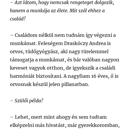
– Azt látom, hogy nemcsak rengeteget dolgozik,
hanem a munkája az élete. Mit szól ehhez a
család?
–
Családom nélkül nem tudnám így végezni a
munkámat. Feleségem Draskóczy Andrea is
orvos, tüdőgyógyász, aki nagy türelemmel
támogatja a munkámat, és bár valóban nagyon
keveset vagyok otthon, de igyekszik a családi
harmóniát biztosítani. A nagyfiam 16 éves, ő is
orvosnak készül jelen pillanatban.
– Szülői példa?
–
Lehet, mert mint ahogy én sem tudtam
elképzelni más hivatást, már gyerekkoromban,