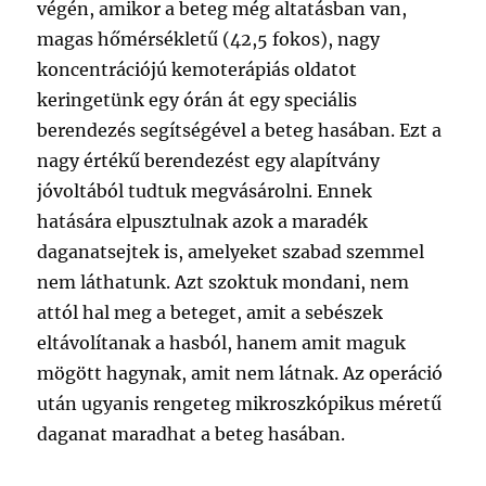
végén, amikor a beteg még altatásban van,
magas hőmérsékletű (42,5 fokos), nagy
koncentrációjú kemoterápiás oldatot
keringetünk egy órán át egy speciális
berendezés segítségével a beteg hasában. Ezt a
nagy értékű berendezést egy alapítvány
jóvoltából tudtuk megvásárolni. Ennek
hatására elpusztulnak azok a maradék
daganatsejtek is, amelyeket szabad szemmel
nem láthatunk. Azt szoktuk mondani, nem
attól hal meg a beteget, amit a sebészek
eltávolítanak a hasból, hanem amit maguk
mögött hagynak, amit nem látnak. Az operáció
után ugyanis rengeteg mikroszkópikus méretű
daganat maradhat a beteg hasában.