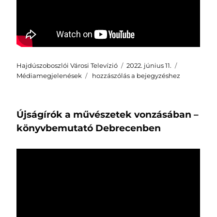
Szerző
Közzétéve
Kategória
Hajdúszoboszlói Városi Televízió
2022. június 11.
HVTV:
Médiamegjelenések
hozzászólás a bejegyzéshez
Aukciós
tárlat
a
Újságírók a művészetek vonzásában –
Fekete
Borbála
könyvbemutató Debrecenben
emlékkönyvért