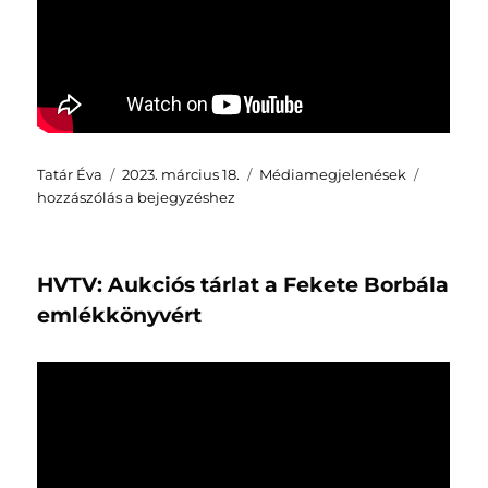
Szerző
Közzétéve
Kategória
Fekete
Tatár Éva
2023. március 18.
Médiamegjelenések
Borbála
hozzászólás a bejegyzéshez
Emlékkö
–
könyvbe
HVTV: Aukciós tárlat a Fekete Borbála
Hajdúsz
emlékkönyvért