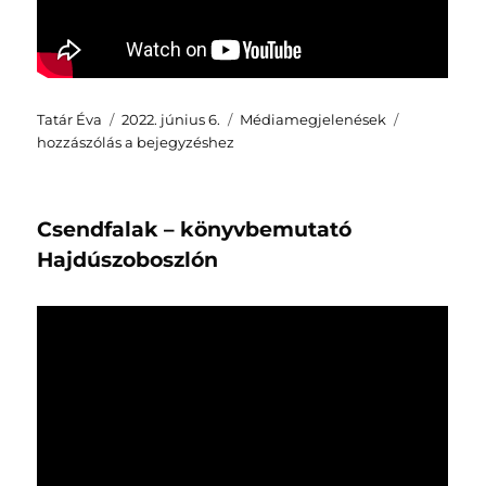
Szerző
Közzétéve
Kategória
Újságírók
Tatár Éva
2022. június 6.
Médiamegjelenések
a
hozzászólás a bejegyzéshez
művészete
vonzásába
–
Csendfalak – könyvbemutató
könyvbemu
Debrecenb
Hajdúszoboszlón