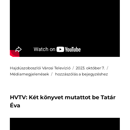
Szerző
Közzétéve
Kategória
Hajdúszoboszlói Városi Televízió
2023. október 7.
HVTV:
Médiamegjelenések
hozzászólás a bejegyzéshez
Mindegyiküktől
tanultam
valamit
HVTV: Két könyvet mutattot be Tatár
–
Tatár
Éva
Ilona
Éva
interjúkötetének
bemutatója