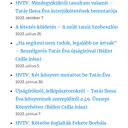
HVTV: Mindegyiküktől tanultam valamit –
Tatár Ilona Éva interjúkötetének bemutatója
2023. október 7.
A létezés küldetés – A múlt tanúi Szoboszlón
2023. július 25.
„Ha segíteni nem tudok, legalább ne ártsak”
– Beszélgetés Tatár Éva újságíróval (Bálint
Csilla írása)
2023. július 5.
HVTV: Két könyvet mutattot be Tatár Éva
2023. június 30.
Újságírókról, lelkipásztorokról – Tatár Ilona
Éva könyveinek szereplőiről a 49. Ünnepi
Könyvhéten (Bálint Csilla írása)
2023. június 7.
HVTV: Kötetbe foglalták Fekete Borbála