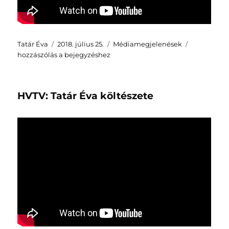
Szerző
Közzétéve
Kategória
Csendfalak
Tatár Éva
2018. július 25.
Médiamegjelenések
–
hozzászólás a bejegyzéshez
könyvbemu
Hajdúszob
HVTV: Tatár Éva költészete