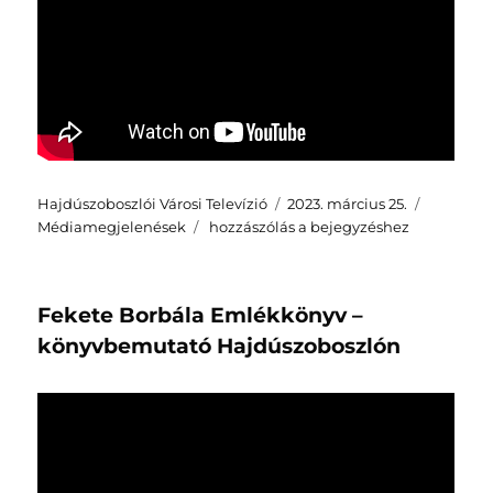
Szerző
Közzétéve
Kategóri
Hajdúszoboszlói Városi Televízió
2023. március 25.
HVTV:
Médiamegjelenések
hozzászólás a bejegyzéshez
Kötetbe
foglalták
Fekete
Fekete Borbála Emlékkönyv –
Borbála
emlékezetét
könyvbemutató Hajdúszoboszlón