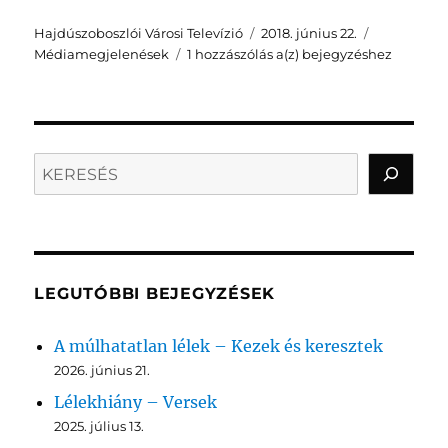
Szerző
Közzétéve
Kategória
Hajdúszoboszlói Városi Televízió
2018. június 22.
HVTV:
Médiamegjelenések
1 hozzászólás a(z)
bejegyzéshez
Tatár
Éva
költészete
Search
LEGUTÓBBI BEJEGYZÉSEK
A múlhatatlan lélek – Kezek és keresztek
2026. június 21.
Lélekhiány – Versek
2025. július 13.