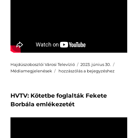
Szerző
Közzétéve
Kategória
Hajdúszoboszlói Városi Televízió
2023. június 30.
HVTV:
Médiamegjelenések
hozzászólás a bejegyzéshez
Két
könyvet
mutattot
HVTV: Kötetbe foglalták Fekete
be
Tatár
Borbála emlékezetét
Éva