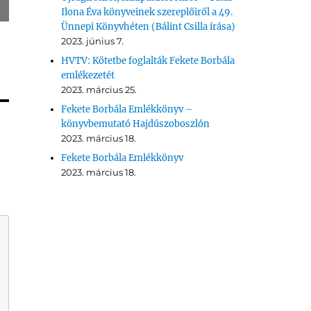
Ilona Éva könyveinek szereplőiről a 49.
Ünnepi Könyvhéten (Bálint Csilla írása)
2023. június 7.
HVTV: Kötetbe foglalták Fekete Borbála
emlékezetét
2023. március 25.
Fekete Borbála Emlékkönyv –
könyvbemutató Hajdúszoboszlón
2023. március 18.
Fekete Borbála Emlékkönyv
2023. március 18.