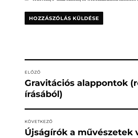
Bejegyzés
ELŐZŐ
navigáció
Gravitációs alappontok (
Korábbi
bejegyzés:
írásából)
KÖVETKEZŐ
Újságírók a művészetek
Következő