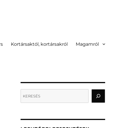
rs
Kortársaktól, kortársakról
Magamról
Search