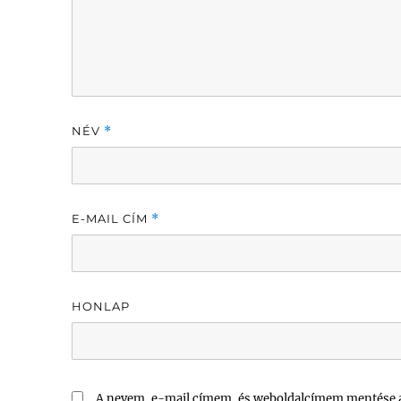
NÉV
*
E-MAIL CÍM
*
HONLAP
A nevem, e-mail címem, és weboldalcímem mentése 