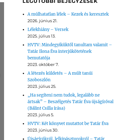
LEGUTÓBBI BEJEGYZÉSEK
A múlhatatlan lélek – Kezek és keresztek
2026. június 21.
Lélekhiány – Versek
2025. július 13.
HVTV: Mindegyiküktől tanultam valamit –
Tatár Ilona Éva interjúkötetének
bemutatója
2023. október 7.
A létezés küldetés – A múlt tanúi
Szoboszlón
2023. július 25.
„Ha segíteni nem tudok, legalább ne
ártsak” – Beszélgetés Tatár Éva újságíróval
(Bálint Csilla írása)
2023. július 5.
HVTV: Két könyvet mutattot be Tatár Éva
2023. június 30.
Újságírókról, lelkipásztorokról – Tatár