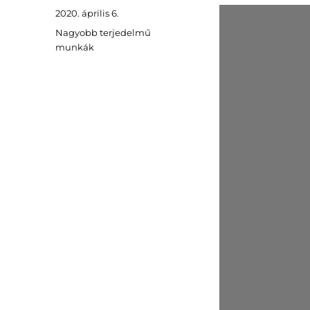
Közzétéve
2020. április 6.
Kategória
Nagyobb terjedelmű
munkák