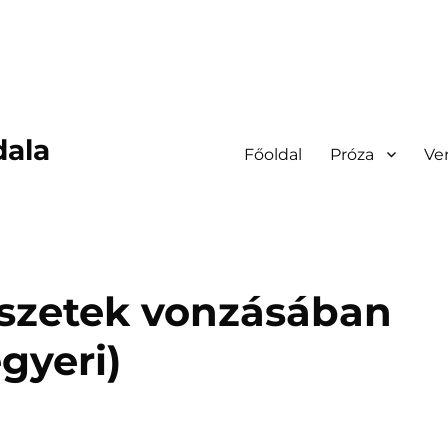
dala
Főoldal
Próza
Ve
észetek vonzásában
gyeri)