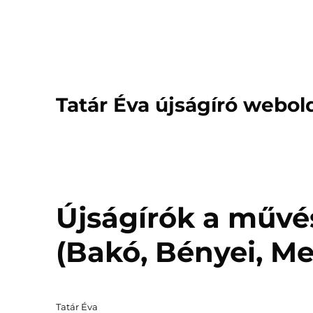
Tatár Éva újságíró webol
Újságírók a műv
(Bakó, Bényei, Me
Szerző
Tatár Éva